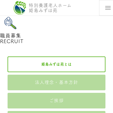
特別養護老人ホーム
To
姫島みずほ苑
na
職員募集
RECRUIT
姫島みずほ苑とは
法人理念・基本方針
ご挨拶